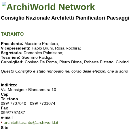
Consiglio Nazionale Architetti Pianificatori Paesagg
TARANTO
Presidente:
Massimo Prontera;
Vicepresidenti:
Paolo Bruni, Rosa Rochira;
Segretario:
Domenico Palmisano;
Tesoriere:
Guerrino Faidiga;
Consiglieri:
Cosimo De Roma, Pietro Dione, Roberta Fistetto, Clorind
Questo Consiglio è stato rinnovato nel corso delle elezioni che si sono
Indirizzo
Via Monsignor Blandamura 10
Cap
Telefono
099/ 7707040 - 099/ 7701074
Fax
099/7797487
e-mail
architettitaranto@archiworld.it
Sito