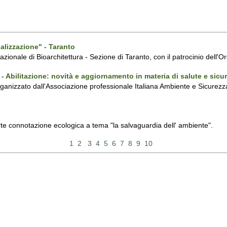
alizzazione" - Taranto
azionale di Bioarchitettura - Sezione di Taranto, con il patrocinio dell'O
Abilitazione: novità e aggiornamento in materia di salute e sicur
izzato dall'Associazione professionale Italiana Ambiente e Sicurezza e 
rte connotazione ecologica a tema "la salvaguardia dell' ambiente".
1
2
3
4
5
6
7
8
9
10