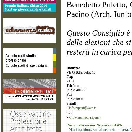
Benedetto Puletto,
Pacino (Arch. Iunio
Questo Consiglio è 
delle elezioni che s
resterà in carica p
Indirizzo
Via G.B.Fardella, 16
Cap
91100
Telefono
0923/540177
Fax
0923/20807
e-mail
infotrapani@awn.it
Sito
www.architettitrapani.it
News dalla sezione Network di AWN
Manifestazione/BioLaboratorio: "Terra. Arc