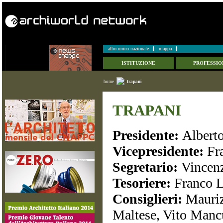
albo unico nazionale
mappa
ISTITUZIONE
PROFESSIO
home
trapani
TRAPANI
Presidente:
Alberto
Vicepresidente:
Fr
Segretario:
Vincen
Tesoriere:
Franco L
Consiglieri:
Mauriz
Maltese, Vito Man