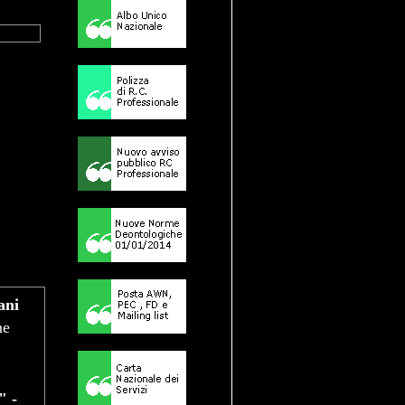
ani
ne
" -