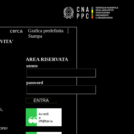
Grafica predefinita
Stampa
VITA'
AREA RISERVATA
utente
password
o,
sono