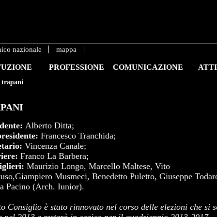
nico nazionale
mappa
TUZIONE
PROFESSIONE
COMUNICAZIONE
ATTI
trapani
PANI
idente:
Alberto Ditta;
presidente:
Francesco Tranchida;
etario:
Vincenza Canale;
riere:
Franco La Barbera;
glieri:
Maurizio Longo, Marcello Maltese, Vito
uso,Giampiero Musmeci, Benedetto Puletto, Giuseppe Todar
a Pacino (Arch. Iunior).
o Consiglio è stato rinnovato nel corso delle elezioni che si 