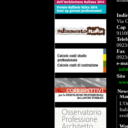
tenut
Indir
Via G
Cap
9110
Tele
0923
Fax
0923
e-mai
info
Sito
www.
News
Man
L'Or
Ital
svol
Wor