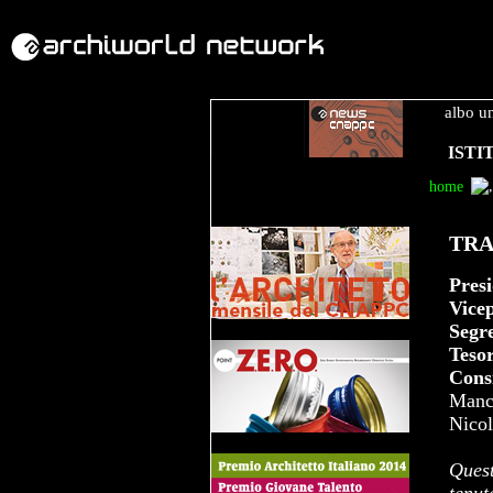
albo u
ISTI
home
TRA
Pres
Vice
Segr
Teso
Consi
Manc
Nicol
Quest