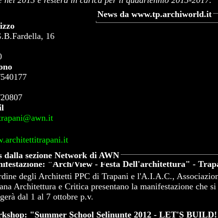
e nel 2013 e resterà in carica per il quadriennio 2013-2017.
News da www.tp.archiworld.it
izzo
.B.Fardella, 16
0
fono
/540177
/20807
l
trapani@awn.it
architettitrapani.it
 dalla sezione Network di AWN
ifestazione: "Arch/View - Festa Dell'architettura" - Trap
dine degli Architetti PPC di Trapani e l'A.I.A.C., Associazio
iana Architettura e Critica presentano la manifestazione che si
gerà dal 1 al 7 ottobre p.v.
kshop: "Summer School Selinunte 2012 - LET'S BUILD!