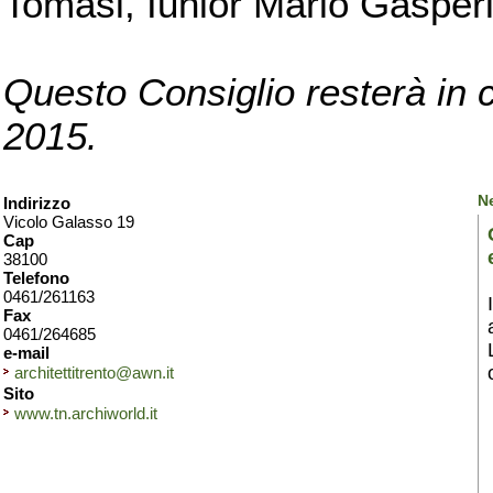
Tomasi, Iunior Mario Gasperi 
Questo Consiglio
resterà in 
2015.
N
Indirizzo
Vicolo Galasso 19
Cap
38100
Telefono
0461/261163
Fax
0461/264685
e-mail
architettitrento@awn.it
Sito
www.tn.archiworld.it