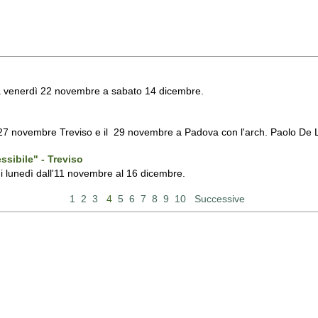
 da venerdì 22 novembre a sabato 14 dicembre.
o il 27 novembre Treviso e il 29 novembre a Padova con l'arch. Paolo De
ssibile" - Treviso
gni lunedì dall'11 novembre al 16 dicembre.
1
2
3
4
5
6
7
8
9
10
Successive