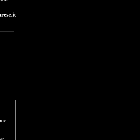
rese.it
one
se