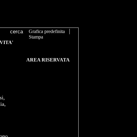
Grafica predefinita
Stampa
VITA'
AREA RISERVATA
si,
ia,
sono