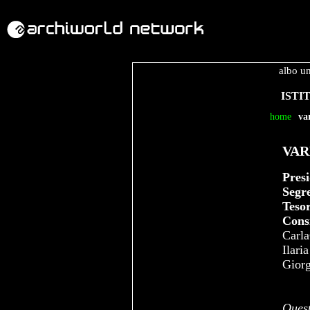
albo u
ISTI
home
va
VAR
Pres
Segr
Tesor
Consi
Carla
Ilari
Giorg
Quest