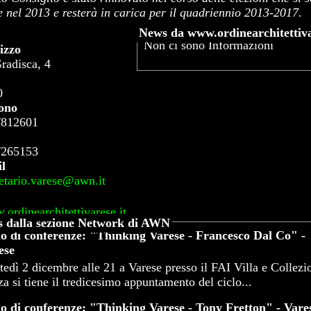
e nel 2013 e resterà in carica per il quadriennio 2013-2017.
News da www.ordinearchitettiva
Non ci sono Informazioni
izzo
radisca, 4
0
fono
/812601
/265153
l
etario.varese@awn.it
ordinearchitettivarese.it
 dalla sezione Network di AWN
lo di conferenze: "Thinking Varese - Francesco Dal Co" -
ese
edì 2 dicembre alle 21 a Varese presso il FAI Villa e Collezi
a si tiene il tredicesimo appuntamento del ciclo...
lo di conferenze: "Thinking Varese - Tony Fretton" - Vare