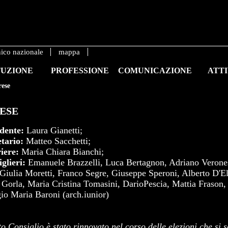
nico nazionale
mappa
TUZIONE
PROFESSIONE
COMUNICAZIONE
ATTI
rese
ESE
idente:
Laura Gianetti;
etario:
Matteo Sacchetti;
iere:
Maria Chiara Bianchi;
glieri:
Emanuele Brazzelli, Luca Bertagnon, Adriano Verone
Giulia Moretti, Franco Segre, Giuseppe Speroni, Alberto D'El
a Gorla, Maria Cristina Tomasini, DarioPescia, Mattia Frason,
io Maria Baroni (arch.iunior)
o Consiglio è stato rinnovato nel corso delle elezioni che si 