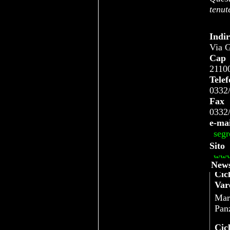
tenut
Indir
Via G
Cap
2110
Tele
0332
Fax
0332
e-mai
segr
Sito
www.
News
Cic
Var
Mart
Panz
Cic