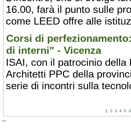
16.00, farà il punto sulle p
come LEED offre alle istituzi
Corsi di perfezionamento:
di interni" - Vicenza
ISAI, con il patrocinio dell
Architetti PPC della provin
serie di incontri sulla tecnol
1
2
3
4
5
6