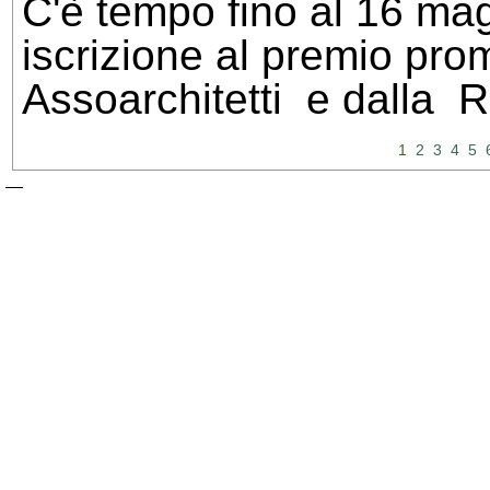
C'è tempo fino al 16 mag
iscrizione al premio pr
Assoarchitetti e dalla 
1
2
3
4
5