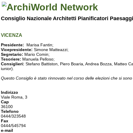
Consiglio Nazionale Architetti Pianificatori Paesagg
VICENZA
Presidente:
Marisa Fantin;
Vicepresidente:
Simone Matteazzi;
Segretario:
Mario Comin;
Tesoriere:
Manuela Pelloso;
Consiglieri:
Stefano Battiston, Piero Boaria, Andrea Bozza, Matteo Cam
iunior).
Questo Consiglio è stato rinnovato nel corso delle elezioni che si sono
Indirizzo
Viale Roma, 3
Cap
36100
Telefono
0444/323548
Fax
0444/545794
e-mail