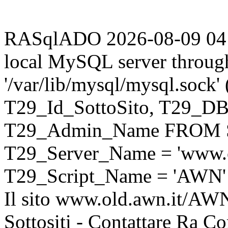
RASqlADO 2026-08-09 04:35
local MySQL server throug
'/var/lib/mysql/mysql.sock
T29_Id_SottoSito, T29_D
T29_Admin_Name FROM S
T29_Server_Name = 'www.o
T29_Script_Name = 'AWN'
Il sito www.old.awn.it/AWN 
Sottositi - Contattare Ra C