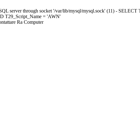
ySQL server through socket '/var/lib/mysql/mysql.sock' (11) - S
ND T29_Script_Name = 'AWN'
Contattare Ra Computer