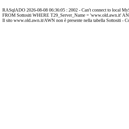
RASqlADO 2026-08-08 06:36:05 : 2002 - Can't connect to local M
FROM Sottositi WHERE T29_Server_Name = 'www.old.awn.it' A
Il sito www.old.awn.it/AWN non è presente nella tabella Sottositi - 