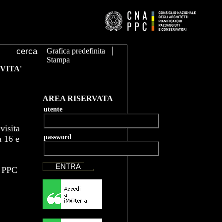
Grafica predefinita
Stampa
VITA'
AREA RISERVATA
utente
visita
password
a 16 e
i PPC