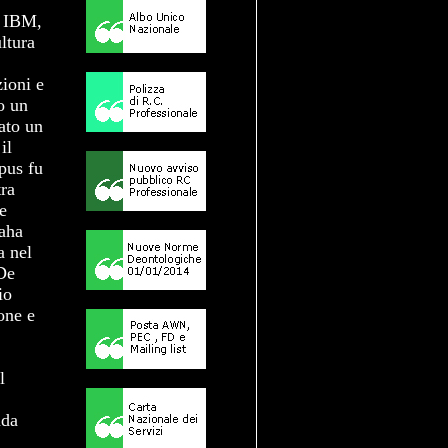
s
, IBM,
ltura
ioni e
o un
tato un
il
pus fu
tra
e
Zaha
a nel
De
io
one e
l
nda