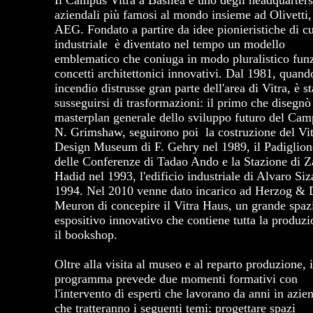
Il Campus Vitra a Basilea è uno degli headquarter
aziendali più famosi al mondo insieme ad Olivetti
AEG. Fondato a partire da idee pionieristiche di cu
industriale è diventato nel tempo un modello
emblematico che coniuga in modo pluralistico funz
concetti architettonici innovativi. Dal 1981, quand
incendio distrusse gran parte dell'area di Vitra, è s
susseguirsi di trasformazioni: il primo che disegnò 
masterplan generale dello sviluppo futuro del Cam
N. Grimshaw, seguirono poi la costruzione del Vi
Design Museum di F. Gehry nel 1989, il Padiglion
delle Conferenze di Tadao Ando e la Stazione di 
Hadid nel 1993, l'edificio industriale di Alvaro Siz
1994. Nel 2010 venne dato incarico ad Herzog & 
Meuron di concepire il Vitra Haus, un grande spaz
espositivo innovativo che contiene tutta la produzi
il bookshop.
Oltre alla visita al museo e al reparto produzione, i
programma prevede due momenti formativi con
l'intervento di esperti che lavorano da anni in azie
che tratteranno i seguenti temi: progettare spazi