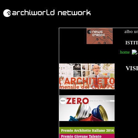
albo u
ISTI
home
VIS