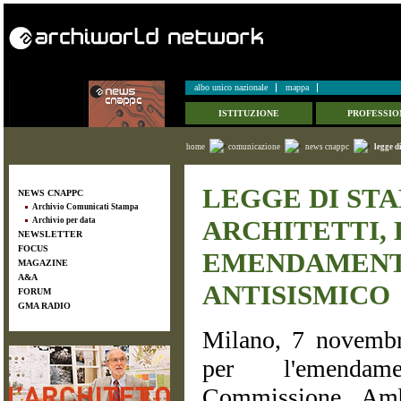
albo unico nazionale
mappa
ISTITUZIONE
PROFESSIO
home
comunicazione
news cnappc
legge d
LEGGE DI STA
NEWS CNAPPC
Archivio Comunicati Stampa
ARCHITETTI,
Archivio per data
NEWSLETTER
FOCUS
EMENDAMENT
MAGAZINE
A&A
ANTISISMICO
FORUM
GMA RADIO
Milano, 7 novembr
per l'emendam
Commissione Amb