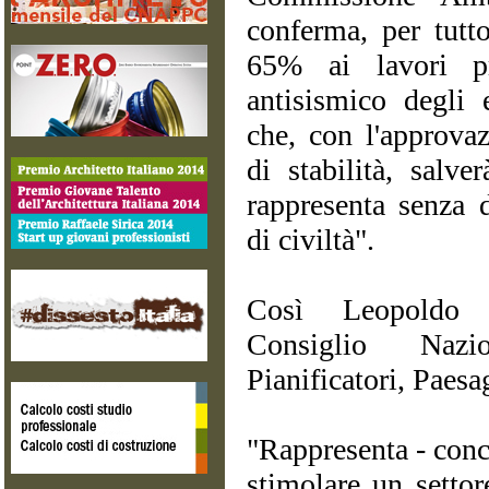
conferma, per tutt
65% ai lavori pr
antisismico degli 
che, con l'approva
di stabilità, salv
rappresenta senza 
di civiltà".
Così Leopoldo F
Consiglio Nazio
Pianificatori, Paesa
"Rappresenta - concl
stimolare un settor