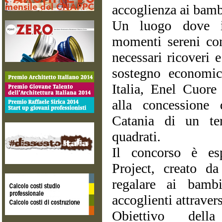
accoglienza ai bambi
Un luogo dove i 
momenti sereni con
necessari ricoveri e
sostegno economi
Italia, Enel Cuor
alla concessione
Catania di un te
quadrati.
Il concorso è es
Project, creato 
regalare ai bamb
accoglienti attraver
Obiettivo dell