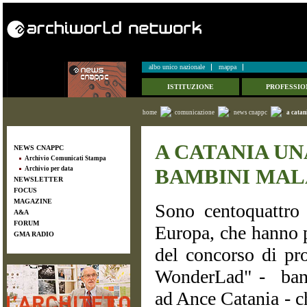
albo unico nazionale
mappa
ISTITUZIONE
PROFESSIO
home
comunicazione
news cnappc
a catan
A CATANIA UN
NEWS CNAPPC
Archivio Comunicati Stampa
BAMBINI MAL
Archivio per data
NEWSLETTER
FOCUS
MAGAZINE
Sono centoquattro i
A&A
FORUM
Europa, che hanno p
GMA RADIO
del concorso di pr
WonderLad" - ban
ad Ance Catania - c