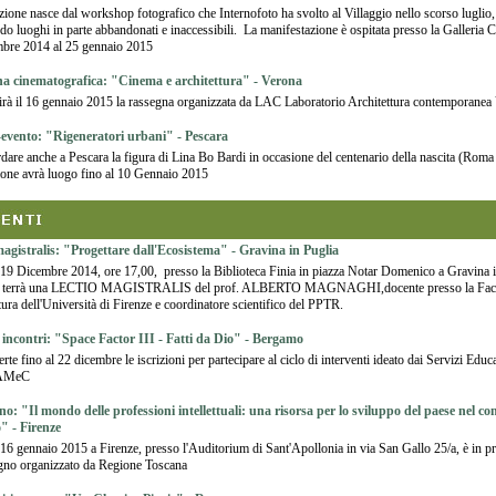
zione nasce dal workshop fotografico che Internofoto ha svolto al Villaggio nello scorso luglio,
do luoghi in parte abbandonati e inaccessibili. La manifestazione è ospitata presso la Galleria 
mbre 2014 al 25 gennaio 2015
a cinematografica: "Cinema e architettura" - Verona
rà il 16 gennaio 2015 la rassegna organizzata da LAC Laboratorio Architettura contemporanea
evento: "Rigeneratori urbani" - Pescara
rdare anche a Pescara la figura di Lina Bo Bardi in occasione del centenario della nascita (Roma
ione avrà luogo fino al 10 Gennaio 2015
magistralis: "Progettare dall'Ecosistema" - Gravina in Puglia
19 Dicembre 2014, ore 17,00, presso la Biblioteca Finia in piazza Notar Domenico a Gravina i
i terrà una LECTIO MAGISTRALIS del prof. ALBERTO MAGNAGHI,docente presso la Faco
tura dell'Università di Firenze e coordinatore scientifico del PPTR.
i incontri: "Space Factor III - Fatti da Dio" - Bergamo
rte fino al 22 dicembre le iscrizioni per partecipare al ciclo di interventi ideato dai Servizi Educa
GAMeC
: "Il mondo delle professioni intellettuali: una risorsa per lo sviluppo del paese nel co
" - Firenze
16 gennaio 2015 a Firenze, presso l'Auditorium di Sant'Apollonia in via San Gallo 25/a, è in
gno organizzato da Regione Toscana