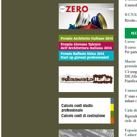
il mensi
Il CNAP
Rivolto a
Corso: 
Il corso
Per part
Master 
protezio
C'è temp
DICATeA 
Pianific
Contest
E' stato
italiani 
Ciclo di
Riprende
ciclo di
Esposiz
Cadore"