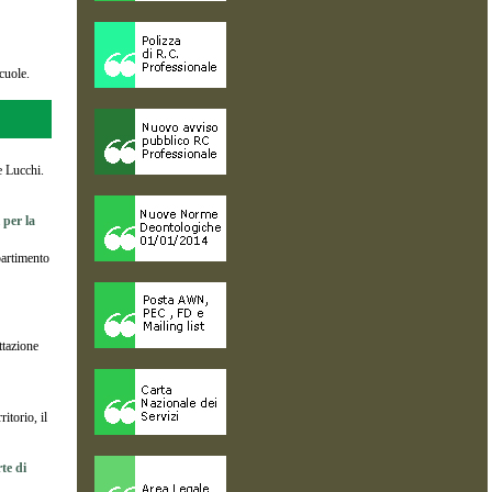
scuole.
e Lucchi.
 per la
partimento
ttazione
itorio, il
te di