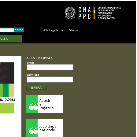
Alta Leggibilità
Stampa
VITA'
AREA RISERVATA
utente
password
8-12-2014