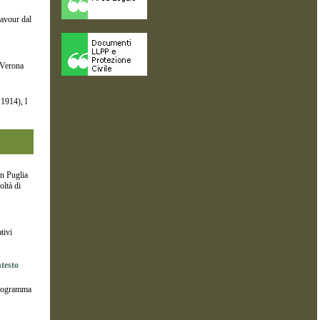
Cavour dal
 Verona
 1914), l
n Puglia
ltà di
tivi
ntesto
 programma