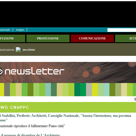
azionale
mappa
ITUZIONE
PROFESSIONE
COMUNICAZIONE
ATTI
municazione
newsletter
1
 Stabilità, Periferie: Architetti, Consiglio Nazionale, "buona l'intenzione, ma pessima
zione"
azionale riproduce il fallimentare Piano città"
o il numero di dicembre de L'Architetto