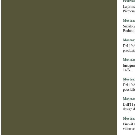
Festiva
La prima
Patroci
Mostra:
Sabato 2
Bodoni 1
Mostra:
Dal 19 d
produzio
Mostra:
Inaugura
14/A.
Mostra:
Dal 19 d
possibil
Mostra:
Dall'11 
design d
Mostra:
Fino al 
video ar