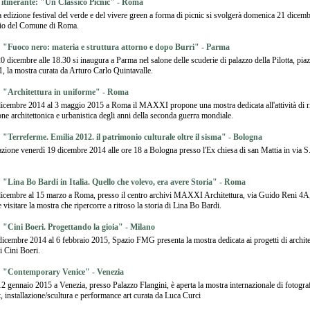
l itinerante: "Un Classico Picnic" - Roma
 edizione festival del verde e del vivere green a forma di picnic si svolgerà domenica 21 dicemb
nio del Comune di Roma.
 "Fuoco nero: materia e struttura attorno e dopo Burri" - Parma
0 dicembre alle 18.30 si inaugura a Parma nel salone delle scuderie di palazzo della Pilotta, piaz
, la mostra curata da Arturo Carlo Quintavalle.
 "Architettura in uniforme" - Roma
icembre 2014 al 3 maggio 2015 a Roma il MAXXI propone una mostra dedicata all'attività di ri
ne architettonica e urbanistica degli anni della seconda guerra mondiale.
 "Terreferme. Emilia 2012. il patrimonio culturale oltre il sisma" - Bologna
zione venerdì 19 dicembre 2014 alle ore 18 a Bologna presso l'Ex chiesa di san Mattia in via S.
 "Lina Bo Bardi in Italia. Quello che volevo, era avere Storia" - Roma
icembre al 15 marzo a Roma, presso il centro archivi MAXXI Architettura, via Guido Reni 4A
e visitare la mostra che ripercorre a ritroso la storia di Lina Bo Bardi.
 "Cini Boeri. Progettando la gioia" - Milano
dicembre 2014 al 6 febbraio 2015, Spazio FMG presenta la mostra dedicata ai progetti di archite
i Cini Boeri.
 "Contemporary Venice" - Venezia
12 gennaio 2015 a Venezia, presso Palazzo Flangini, è aperta la mostra internazionale di fotografi
t, installazione/scultura e performance art curata da Luca Curci