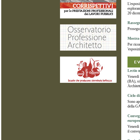
L'esposi
esploran
20 dice
Rassegn
Prosegui
Mostra-
Per rico
'esposiz
Lectio 
Venerdì 
(BA), s
Architet
Ciclo d
Sono ape
della 
Convegno
europeo
Venerdì 
il conve