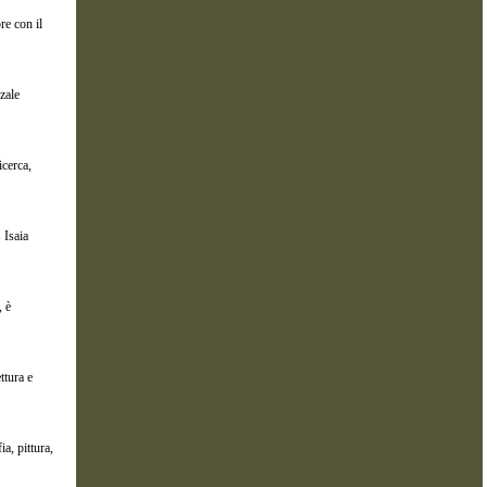
re con il
zale
cerca,
 Isaia
, è
ttura e
a, pittura,