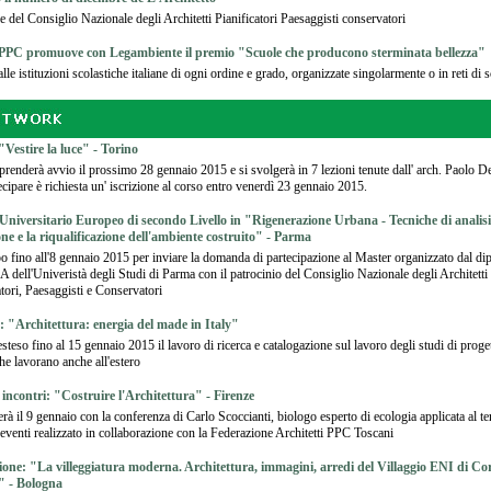
le del Consiglio Nazionale degli Architetti Pianificatori Paesaggisti conservatori
PC promuove con Legambiente il premio "Scuole che producono sterminata bellezza"
lle istituzioni scolastiche italiane di ogni ordine e grado, organizzate singolarmente o in reti di 
"Vestire la luce" - Torino
 prenderà avvio il prossimo 28 gennaio 2015 e si svolgerà in 7 lezioni tenute dall' arch. Paolo D
ecipare è richiesta un' iscrizione al corso entro venerdì 23 gennaio 2015.
Universitario Europeo di secondo Livello in "Rigenerazione Urbana - Tecniche di analisi
ne e la riqualificazione dell'ambiente costruito" - Parma
o fino all'8 gennaio 2015 per inviare la domanda di partecipazione al Master organizzato dal di
dell'Univeristà degli Studi di Parma con il patrocinio del Consiglio Nazionale degli Architetti
atori, Paesaggisti e Conservatori
: "Architettura: energia del made in Italy"
 esteso fino al 15 gennaio 2015 il lavoro di ricerca e catalogazione sul lavoro degli studi di proge
che lavorano anche all'estero
 incontri: "Costruire l'Architettura" - Firenze
rà il 9 gennaio con la conferenza di Carlo Scoccianti, biologo esperto di ecologia applicata al terr
 eventi realizzato in collaborazione con la Federazione Architetti PPC Toscani
ione: "La villeggiatura moderna. Architettura, immagini, arredi del Villaggio ENI di Cor
 - Bologna