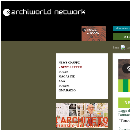
albo unico n
IST
home
co
NEWS CNAPPC
NEWSLETTER
FOCUS
MAGAZINE
A&A
FORUM
GMA RADIO
Legge di
l'attua
"Piano n
È uscit