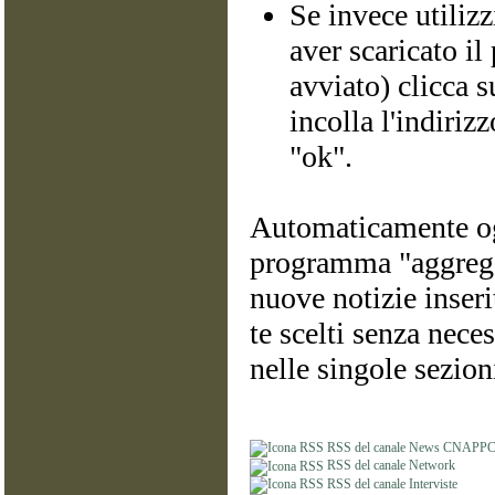
Se invece utiliz
aver scaricato i
avviato) clicca 
incolla l'indiriz
"ok".
Automaticamente ogn
programma "aggregat
nuove notizie inseri
te scelti senza nece
nelle singole sezioni
RSS del canale News CNAPP
RSS del canale Network
RSS del canale Interviste