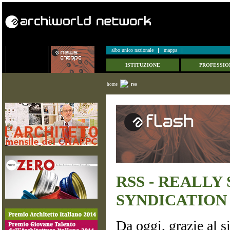
albo unico nazionale
mappa
ISTITUZIONE
PROFESSIO
home
rss
RSS - REALLY
SYNDICATION
Da oggi, grazie al s