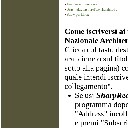
Feedreader - windows
Sage - plug-ins FireFox/ThunderBird
Straw per Linux
Come iscriversi ai
Nazionale Archite
Clicca col tasto des
arancione o sul tito
sotto alla pagina) c
quale intendi iscrive
collegamento".
Se usi
SharpRea
programma dopo 
"Address" incoll
e premi "Subscri