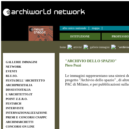
albo unico nazionale
mappa
ISTITUZIONE
PROFESSIO
home
attivita'
gallerie immagini
"archivio
"ARCHIVIO DELLO SPAZIO"
GALLERIE IMMAGINI
Piero Pozzi
NETWORK
EVENTI
Le immagini rappresentano una sintesi del
RI.U.SO.
progetto "Archivio dello spazio" , di altr
FESTA DELL' ARCHITETTO
PAC di Milano, e per pubblicazioni sulla 
ARCHIPRIXITALIA
DISSESTOITALIA
L'ARCHITETTO.IT
POINT Z.E.R.O.
FESTARCH
INTERVISTE
INTERNAZIONALIZZAZIONE
PREMI E CONCORSI CNAPPC
ARCHIMARCHETTI
CONCORSI ON LINE