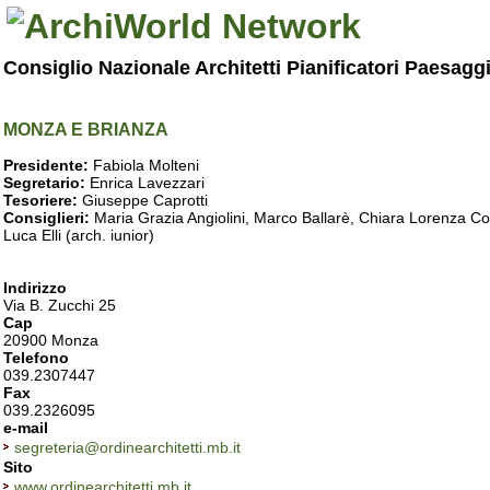
Consiglio Nazionale Architetti Pianificatori Paesagg
MONZA E BRIANZA
Presidente:
Fabiola Molteni
Segretario:
Enrica Lavezzari
Tesoriere:
Giuseppe Caprotti
Consiglieri:
Maria Grazia Angiolini, Marco Ballarè, Chiara Lorenza Col
Luca Elli (arch. iunior)
Indirizzo
Via B. Zucchi 25
Cap
20900 Monza
Telefono
039.2307447
Fax
039.2326095
e-mail
segreteria@ordinearchitetti.mb.it
Sito
www.ordinearchitetti.mb.it