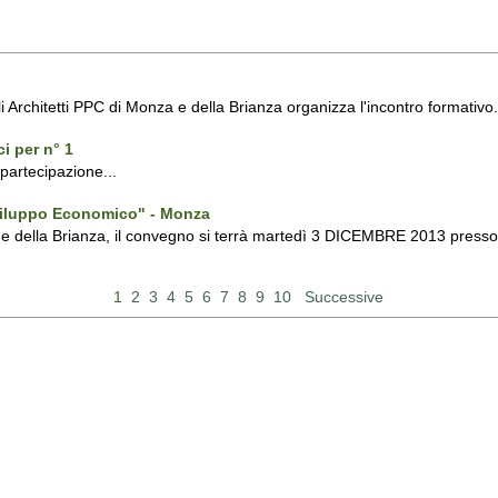
li Architetti PPC di Monza e della Brianza organizza l'incontro formativo.
i per n° 1
 partecipazione...
 Sviluppo Economico" - Monza
za e della Brianza, il convegno si terrà martedì 3 DICEMBRE 2013 press
1
2
3
4
5
6
7
8
9
10
Successive