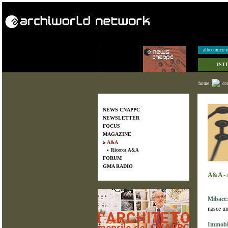
albo unico n
IST
home
co
NEWS CNAPPC
NEWSLETTER
FOCUS
MAGAZINE
A&A
Ricerca A&A
FORUM
GMA RADIO
A&A -
Mibact:
nasce un
Immobil