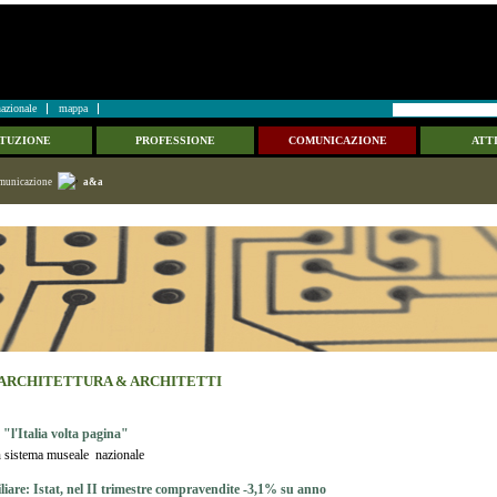
azionale
mappa
ITUZIONE
PROFESSIONE
COMUNICAZIONE
ATTI
municazione
a&a
 ARCHITETTURA & ARCHITETTI
 "l'Italia volta pagina"
 sistema museale nazionale
iare: Istat, nel II trimestre compravendite -3,1% su anno