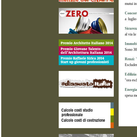
mutui in
Concors
a luglio
Sicurez
al via la
Immobili
Sono 30 
Renzi: 
Escludere
Edilizia
"ora escl
Energia
spesa me