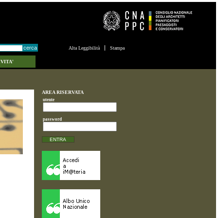
Alta Leggibilità
Stampa
VITA'
AREA RISERVATA
utente
password