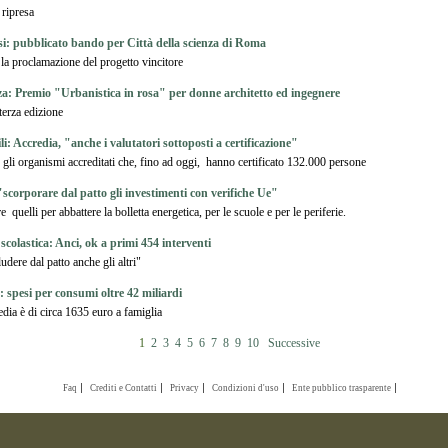
 ripresa
i: pubblicato bando per Città della scienza di Roma
 la proclamazione del progetto vincitore
za: Premio "Urbanistica in rosa" per donne architetto ed ingegnere
 terza edizione
: Accredia, "anche i valutatori sottoposti a certificazione"
gli organismi accreditati che, fino ad oggi, hanno certificato 132.000 persone
"scorporare dal patto gli investimenti con verifiche Ue"
 quelli per abbattere la bolletta energetica, per le scuole e per le periferie.
 scolastica: Anci, ok a primi 454 interventi
udere dal patto anche gli altri"
: spesi per consumi oltre 42 miliardi
dia è di circa 1635 euro a famiglia
1
2
3
4
5
6
7
8
9
10
Successive
Faq
Crediti e Contatti
Privacy
Condizioni d'uso
Ente pubblico trasparente