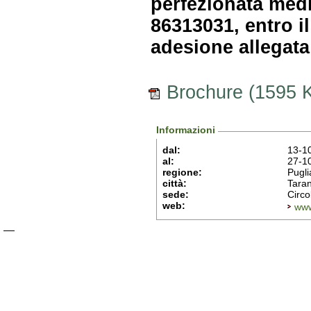
perfezionata medi
86313031, entro il
adesione allegata
Brochure (1595 
Informazioni
dal:
13-1
al:
27-1
regione:
Pugli
città:
Tara
sede:
Circo
web:
www