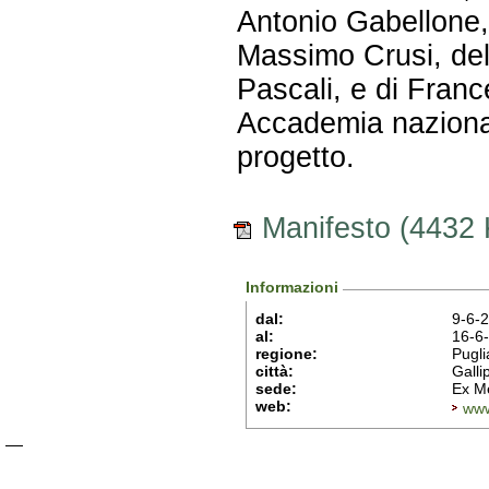
Antonio Gabellone,
Massimo Crusi, del
Pascali, e di Franc
Accademia nazionale
progetto.
Manifesto (4432 
Informazioni
dal:
9-6-
al:
16-6
regione:
Pugli
città:
Gallip
sede:
Ex M
web:
www.