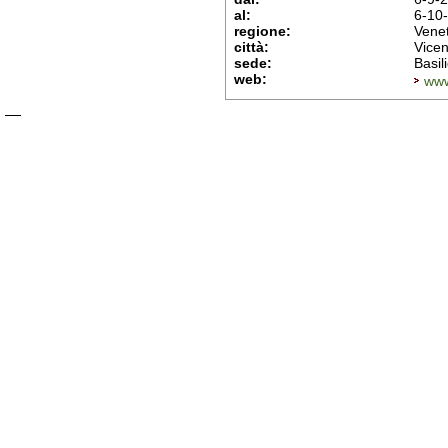
al:
6-10
regione:
Vene
città:
Vice
sede:
Basil
web:
www.