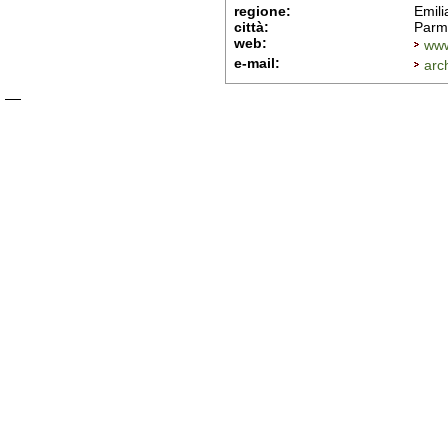
regione:
Emil
città:
Parm
web:
www
e-mail:
arc