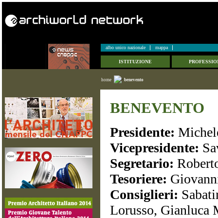
albo unico nazionale
mappa
ISTITUZIONE
PROFESSIO
home
benevento
BENEVENTO
Presidente:
Michele
Vicepresidente:
Sa
Segretario:
Robert
Tesoriere:
Giovanni
Consiglieri:
Sabati
Lorusso, Gianluca M