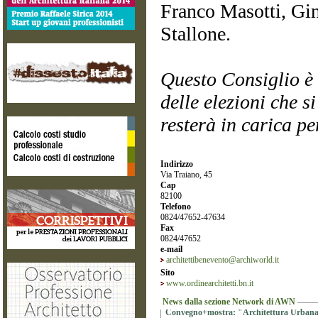
Franco Masotti, Gi
Stallone.
Questo Consiglio è 
delle elezioni che s
resterà in carica p
Indirizzo
Via Traiano, 45
Cap
82100
Telefono
0824/47652-47634
Fax
0824/47652
e-mail
architettibenevento@archiworld.it
Sito
www.ordinearchitetti.bn.it
News dalla sezione Network di AWN
Convegno+mostra: "Architettura Urbana: 