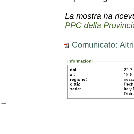
La mostra ha ricevut
PPC della Provinci
Comunicato: Altri
Informazioni
dal:
22-7
al:
19-8
regione:
ness
città:
Pech
sede:
Italy
Distri