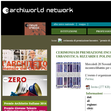
albo unico nazionale
mappa
ISTITUZIONE
PROFESSIO
home
cerimonia di premiazione/incontro: "premio di ar
CERIMONIA DI PREMIAZIONE/INC
URBANISTICA: RIZZARDI E POLINI
Mercoledì 28 Novembre
incontro/dibattito per
L'evento è organizzato,
Parma
.
Invito (277 KB)
Informazioni
dal:
al:
regione:
città: