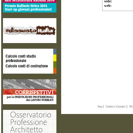
sede:
web:
Faq
Crediti e Contatti
Pr