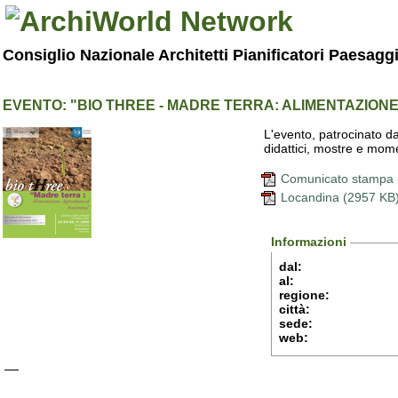
Consiglio Nazionale Architetti Pianificatori Paesagg
EVENTO: "BIO THREE - MADRE TERRA: ALIMENTAZION
L'evento, patrocinato dal
didattici, mostre e mom
Comunicato stampa 
Locandina (2957 KB
Informazioni
dal:
al:
regione:
città:
sede:
web: