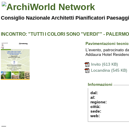
Consiglio Nazionale Architetti Pianificatori Paesagg
INCONTRO: "TUTTI I COLORI SONO "VERDI"" - PALERMO
Pavimentazioni tecnic
L'evento, patrocinato dal
Addaura Hotel Residen
Invito (613 KB)
Locandina (545 KB)
Informazioni
dal:
al:
regione:
città:
sede:
web: