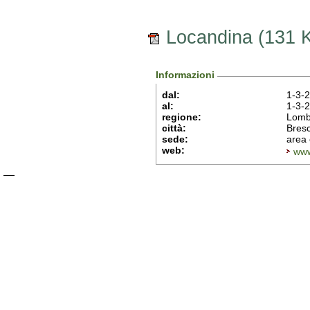
Locandina (131 
Informazioni
dal:
1-3-
al:
1-3-
regione:
Lomb
città:
Bresc
sede:
area 
web:
www