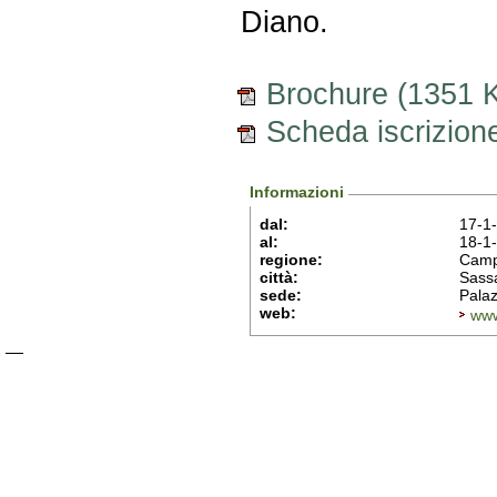
Diano.
Brochure (1351 
Scheda iscrizion
Informazioni
dal:
17-1
al:
18-1
regione:
Camp
città:
Sass
sede:
Pala
web:
www