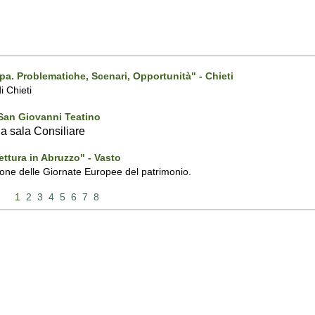
a. Problematiche, Scenari, Opportunità" - Chieti
i Chieti
 San Giovanni Teatino
la sala Consiliare
ettura in Abruzzo" - Vasto
sione delle Giornate Europee del patrimonio.
1
2
3
4
5
6
7
8