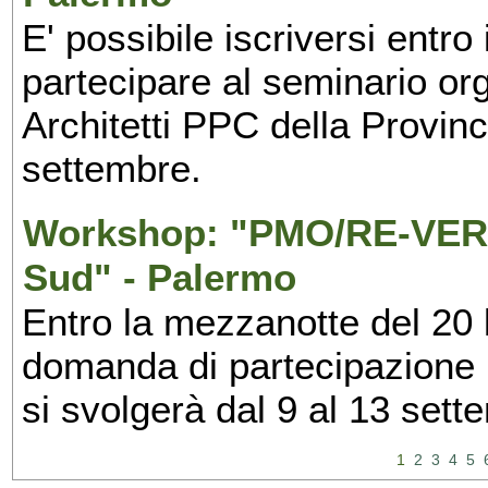
E' possibile iscriversi entr
partecipare al seminario org
Architetti PPC della Provin
settembre.
Workshop: "PMO/RE-VERS
Sud" - Palermo
Entro la mezzanotte del 20 l
domanda di partecipazione 
si svolgerà dal 9 al 13 set
1
2
3
4
5