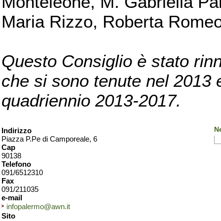
Monteleone, M. Gabriella Pan
Maria Rizzo, Roberta Romeo, 
Questo Consiglio è stato rinn
che si sono tenute nel 2013 e 
quadriennio 2013-2017.
N
Indirizzo
Piazza P.Pe di Camporeale, 6
Cap
90138
Telefono
091/6512310
Fax
091/211035
e-mail
infopalermo@awn.it
Sito