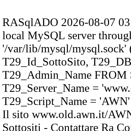
RASqlADO 2026-08-07 03:30
local MySQL server throug
'/var/lib/mysql/mysql.sock
T29_Id_SottoSito, T29_D
T29_Admin_Name FROM S
T29_Server_Name = 'www.o
T29_Script_Name = 'AWN'
Il sito www.old.awn.it/AWN 
Sottositi - Contattare Ra C