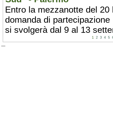
Entro la mezzanotte del 20 l
domanda di partecipazione 
si svolgerà dal 9 al 13 set
1
2
3
4
5