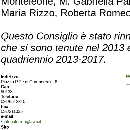
Monteleone, M. Gabriella Pan
Maria Rizzo, Roberta Romeo, 
Questo Consiglio è stato rinn
che si sono tenute nel 2013 e 
quadriennio 2013-2017.
N
Indirizzo
Piazza P.Pe di Camporeale, 6
Cap
90138
Telefono
091/6512310
Fax
091/211035
e-mail
infopalermo@awn.it
Sito