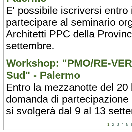
E' possibile iscriversi entr
partecipare al seminario org
Architetti PPC della Provin
settembre.
Workshop: "PMO/RE-VERS
Sud" - Palermo
Entro la mezzanotte del 20 l
domanda di partecipazione 
si svolgerà dal 9 al 13 set
1
2
3
4
5