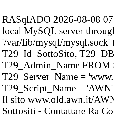
RASqlADO 2026-08-08 07:15
local MySQL server throug
'/var/lib/mysql/mysql.sock
T29_Id_SottoSito, T29_D
T29_Admin_Name FROM S
T29_Server_Name = 'www.o
T29_Script_Name = 'AWN'
Il sito www.old.awn.it/AWN 
Sottositi - Contattare Ra C