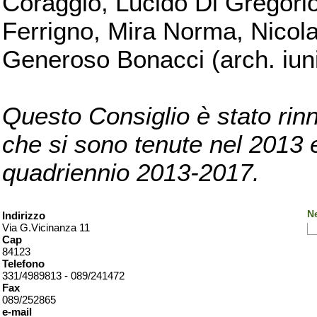
Coraggio, Lucido Di Gregorio
Ferrigno, Mira Norma, Nicola
Generoso Bonacci (arch. iuni
Questo Consiglio è stato rinn
che si sono tenute nel 2013 e 
quadriennio 2013-2017.
Ne
Indirizzo
Via G.Vicinanza 11
Cap
84123
Telefono
331/4989813 - 089/241472
Fax
089/252865
e-mail