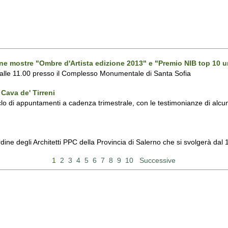
one mostre "Ombre d'Artista edizione 2013" e "Premio NIB top 10 u
 alle 11.00 presso il Complesso Monumentale di Santa Sofia
Cava de' Tirreni
 di appuntamenti a cadenza trimestrale, con le testimonianze di alcuni 
Ordine degli Architetti PPC della Provincia di Salerno che si svolgerà d
1
2
3
4
5
6
7
8
9
10
Successive