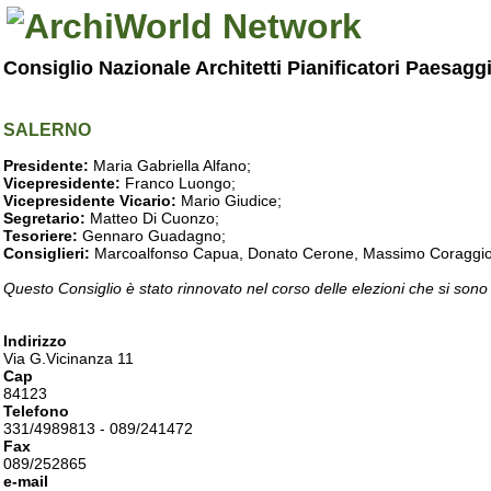
Consiglio Nazionale Architetti Pianificatori Paesagg
SALERNO
Presidente:
Maria Gabriella Alfano;
Vicepresidente:
Franco Luongo;
Vicepresidente Vicario:
Mario Giudice;
Segretario:
Matteo Di Cuonzo;
Tesoriere:
Gennaro Guadagno;
Consiglieri:
Marcoalfonso Capua, Donato Cerone, Massimo Coraggio, Lu
Questo Consiglio è stato rinnovato nel corso delle elezioni che si sono
Indirizzo
Via G.Vicinanza 11
Cap
84123
Telefono
331/4989813 - 089/241472
Fax
089/252865
e-mail