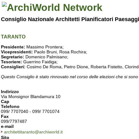
Consiglio Nazionale Architetti Pianificatori Paesagg
TARANTO
Presidente:
Massimo Prontera;
Vicepresidenti:
Paolo Bruni, Rosa Rochira;
Segretario:
Domenico Palmisano;
Tesoriere:
Guerrino Faidiga;
Consiglieri:
Cosimo De Roma, Pietro Dione, Roberta Fistetto, Clorind
Questo Consiglio è stato rinnovato nel corso delle elezioni che si sono
Indirizzo
Via Monsignor Blandamura 10
Cap
Telefono
099/ 7707040 - 099/ 7701074
Fax
099/7797487
e-mail
architettitaranto@archiworld.it
Sito