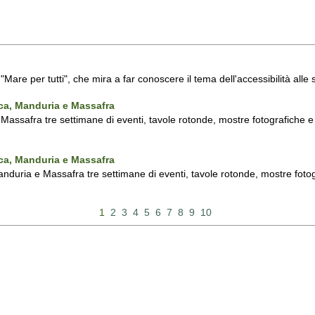
a "Mare per tutti", che mira a far conoscere il tema dell'accessibilità all
nca, Manduria e Massafra
assafra tre settimane di eventi, tavole rotonde, mostre fotografiche e d'
nca, Manduria e Massafra
duria e Massafra tre settimane di eventi, tavole rotonde, mostre fotograf
1
2
3
4
5
6
7
8
9
10