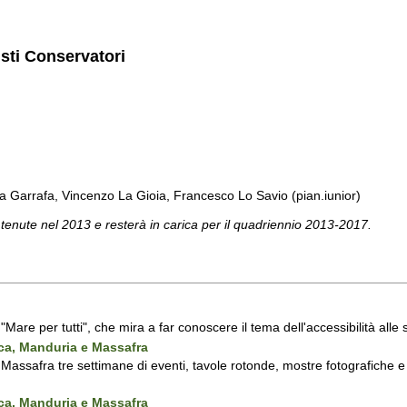
isti Conservatori
a Garrafa, Vincenzo La Gioia, Francesco Lo Savio (pian.iunior)
 tenute nel 2013 e resterà in carica per il quadriennio 2013-2017.
a "Mare per tutti", che mira a far conoscere il tema dell'accessibilità all
nca, Manduria e Massafra
assafra tre settimane di eventi, tavole rotonde, mostre fotografiche e d'
nca, Manduria e Massafra