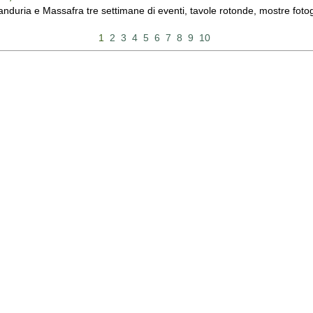
duria e Massafra tre settimane di eventi, tavole rotonde, mostre fotograf
1
2
3
4
5
6
7
8
9
10