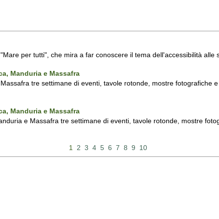
a "Mare per tutti", che mira a far conoscere il tema dell'accessibilità all
nca, Manduria e Massafra
assafra tre settimane di eventi, tavole rotonde, mostre fotografiche e d'
nca, Manduria e Massafra
duria e Massafra tre settimane di eventi, tavole rotonde, mostre fotograf
1
2
3
4
5
6
7
8
9
10