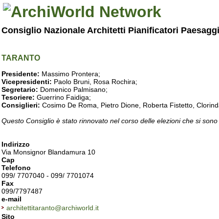
Consiglio Nazionale Architetti Pianificatori Paesagg
TARANTO
Presidente:
Massimo Prontera;
Vicepresidenti:
Paolo Bruni, Rosa Rochira;
Segretario:
Domenico Palmisano;
Tesoriere:
Guerrino Faidiga;
Consiglieri:
Cosimo De Roma, Pietro Dione, Roberta Fistetto, Clorind
Questo Consiglio è stato rinnovato nel corso delle elezioni che si sono
Indirizzo
Via Monsignor Blandamura 10
Cap
Telefono
099/ 7707040 - 099/ 7701074
Fax
099/7797487
e-mail
architettitaranto@archiworld.it
Sito