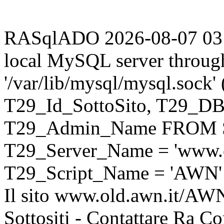
RASqlADO 2026-08-07 03:58
local MySQL server throug
'/var/lib/mysql/mysql.sock
T29_Id_SottoSito, T29_D
T29_Admin_Name FROM S
T29_Server_Name = 'www.o
T29_Script_Name = 'AWN'
Il sito www.old.awn.it/AWN 
Sottositi - Contattare Ra C