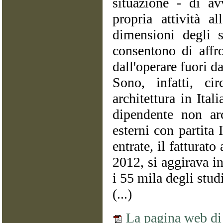
situazione - di av
propria attività al
dimensioni degli s
consentono di affro
dall'operare fuori d
Sono, infatti, c
architettura in Ita
dipendente non arc
esterni con partita
entrate, il fatturat
2012, si aggirava i
i 55 mila degli stud
(...)
La pagina web di 