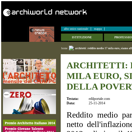
albo unico nazionale
mappa
ISTITUZIONE
PROFESSIO
home
architetti: reddito medio 17 mila euro, siamo all
ARCHITETTI: 
MILA EURO, S
DELLA POVE
Testata:
edilportale.com
Data:
25-11-2014
Reddito medio par
netto dell'inflazion