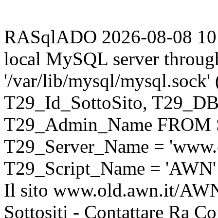
RASqlADO 2026-08-08 10:15
local MySQL server throug
'/var/lib/mysql/mysql.sock
T29_Id_SottoSito, T29_D
T29_Admin_Name FROM S
T29_Server_Name = 'www.o
T29_Script_Name = 'AWN'
Il sito www.old.awn.it/AWN 
Sottositi - Contattare Ra C