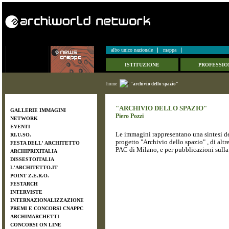
albo unico nazionale
mappa
ISTITUZIONE
PROFESSIO
home
"archivio dello spazio"
"ARCHIVIO DELLO SPAZIO"
GALLERIE IMMAGINI
Piero Pozzi
NETWORK
EVENTI
Le immagini rappresentano una sintesi del
RI.U.SO.
progetto "Archivio dello spazio" , di altr
FESTA DELL' ARCHITETTO
PAC di Milano, e per pubblicazioni sulla 
ARCHIPRIXITALIA
DISSESTOITALIA
L'ARCHITETTO.IT
POINT Z.E.R.O.
FESTARCH
INTERVISTE
INTERNAZIONALIZZAZIONE
PREMI E CONCORSI CNAPPC
ARCHIMARCHETTI
CONCORSI ON LINE