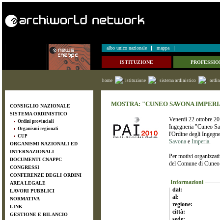
albo unico nazionale
mappa
ISTITUZIONE
PROFESSIO
home
istituzione
sistema ordinistico
ordin
MOSTRA: "CUNEO SAVONA IMPERIA
CONSIGLIO NAZIONALE
SISTEMA ORDINISTICO
Venerdì 22 ottobre 201
Ordini provinciali
Ingegneria "Cuneo Sav
Organismi regionali
l'Ordine degli Ingegne
CUP
Savona
e
Imperia
.
ORGANISMI NAZIONALI ED
INTERNAZIONALI
Per motivi organizzati
DOCUMENTI CNAPPC
del Comune di Cuneo. 
CONGRESSI
CONFERENZE DEGLI ORDINI
Informazioni
AREA LEGALE
dal:
LAVORI PUBBLICI
al:
NORMATIVA
regione:
LINK
città:
GESTIONE E BILANCIO
sede: