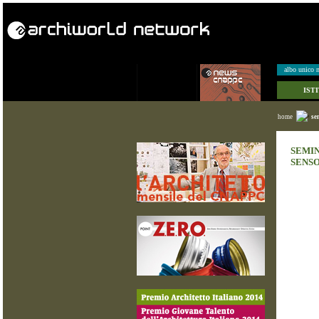
albo unico n
IST
home
se
SEMIN
SENSO