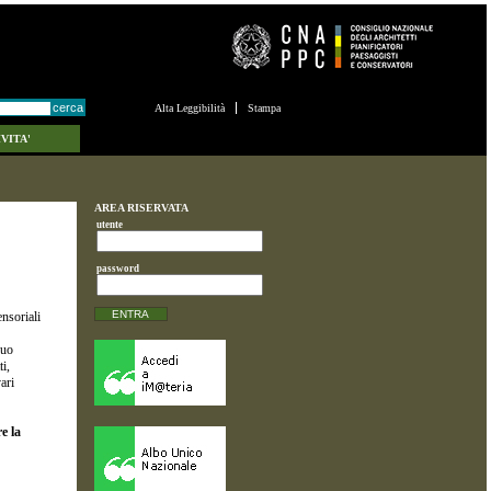
Alta Leggibilità
Stampa
VITA'
AREA RISERVATA
utente
password
n
ensoriali
suo
ti,
ari
re la