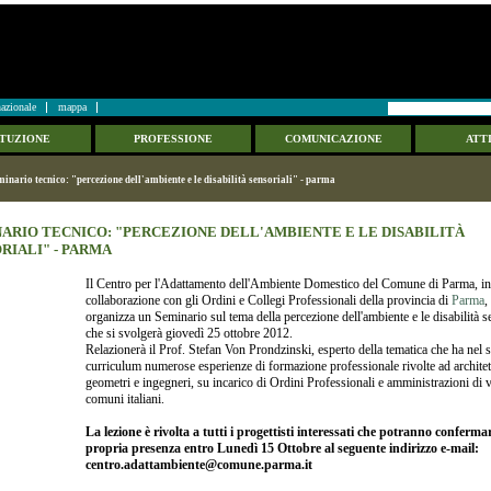
azionale
mappa
ITUZIONE
PROFESSIONE
COMUNICAZIONE
ATTI
minario tecnico: "percezione dell'ambiente e le disabilità sensoriali" - parma
ARIO TECNICO: "PERCEZIONE DELL'AMBIENTE E LE DISABILITÀ
RIALI" - PARMA
Il Centro per l'Adattamento dell'Ambiente Domestico del Comune di Parma, i
collaborazione con gli Ordini e Collegi Professionali della provincia di
Parma
,
organizza un Seminario sul tema della percezione dell'ambiente e le disabilità s
che si svolgerà giovedì 25 ottobre 2012.
Relazionerà il Prof. Stefan Von Prondzinski, esperto della tematica che ha nel 
curriculum numerose esperienze di formazione professionale rivolte ad architet
geometri e ingegneri, su incarico di Ordini Professionali e amministrazioni di v
comuni italiani.
La lezione è rivolta a tutti i progettisti interessati che potranno conferma
propria presenza entro Lunedì 15 Ottobre al seguente indirizzo e-mail:
centro.adattambiente@comune.parma.it