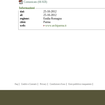
Comunicato (66 KB)
Informazioni
dal:
25-10-2012
al:
25-10-2012
regione:
Emilia Romagna
città:
Parma
web:
www.archiparma.it
Faq
Crediti e Contatti
Privacy
Condizioni d'uso
Ente pubblico trasparente