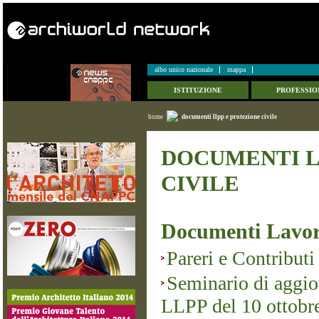
albo unico nazionale
mappa
ISTITUZIONE
PROFESSIO
home
documenti llpp e protezione civile
DOCUMENTI L
CIVILE
Documenti Lavor
Pareri e Contributi
Seminario di aggio
LLPP del 10 ottobr