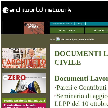
albo unico nazionale
mappa
ISTITUZIONE
PROFESSIO
home
documenti llpp e protezione civile
DOCUMENTI L
CIVILE
Documenti Lavor
Pareri e Contributi
Seminario di aggio
LLPP del 10 ottobr