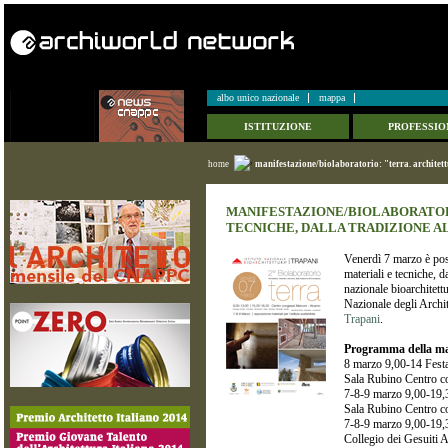
albo unico nazionale
mappa
ISTITUZIONE
PROFESSIO
home
manifestazione/biolaboratorio: "terra. architett
MANIFESTAZIONE/BIOLABORATORI
TECNICHE, DALLA TRADIZIONE A
Venerdì 7 marzo è poss
materiali e tecniche, 
nazionale bioarchitettu
Nazionale degli Archit
Trapani
.
Programma della ma
8 marzo 9,00-14 Festa 
Sala Rubino Centro c
7-8-9 marzo 9,00-19,30
Sala Rubino Centro c
7-8-9 marzo 9,00-19,30
Collegio dei Gesuiti Al