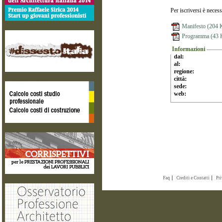
Per iscriversi è necess
Manifesto (204 
Programma (43 
Informazioni
dal:
al:
regione:
città:
sede:
web:
Faq
Crediti e Contatti
Pr